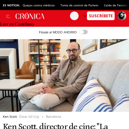
ES NOTICIA:
Quejas contra médicos
Toma de control de Parlem
Caída de Tecnotr
Leer en Castellano
Pásate al MODO AHORRO
Ken Scott
Òscar Gil Coy
Barcelona
Ken Scott, director de cine: "La