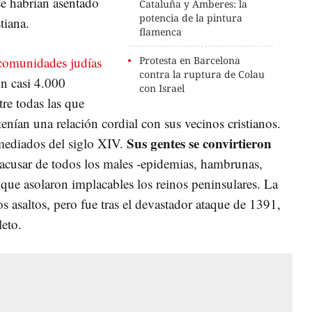
se habrían asentado
Cataluña y Amberes: la
potencia de la pintura
stiana.
flamenca
comunidades judías
Protesta en Barcelona
contra la ruptura de Colau
on casi 4.000
con Israel
re todas las que
enían una relación cordial con sus vecinos cristianos.
Sus gentes se convirtieron
mediados del siglo XIV.
acusar de todos los males -epidemias, hambrunas,
- que asolaron implacables los reinos peninsulares. La
os asaltos, pero fue tras el devastador ataque de 1391,
eto.