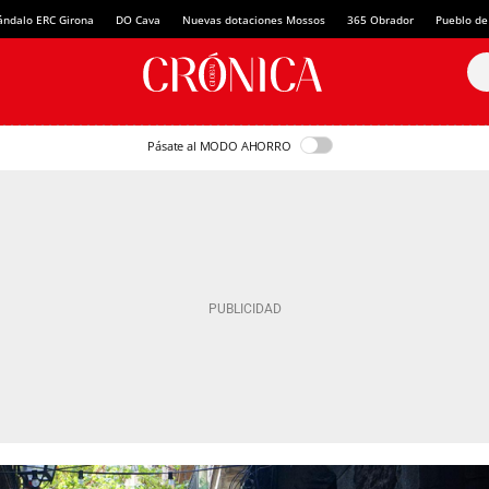
ándalo ERC Girona
DO Cava
Nuevas dotaciones Mossos
365 Obrador
Pueblo de
Pásate al MODO AHORRO