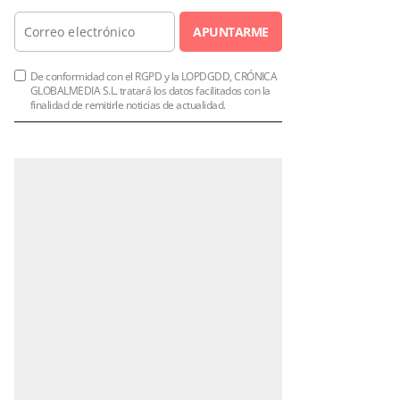
APUNTARME
De conformidad con el RGPD y la LOPDGDD, CRÓNICA
GLOBALMEDIA S.L. tratará los datos facilitados con la
finalidad de remitirle noticias de actualidad.