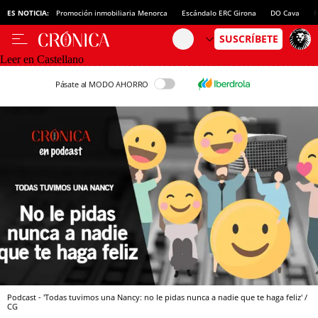
ES NOTICIA:
Promoción inmobiliaria Menorca
Escándalo ERC Girona
DO Cava
N
Leer en Castellano
Pásate al MODO AHORRO
Podcast - 'Todas tuvimos una Nancy: no le pidas nunca a nadie que te haga feliz' /
CG