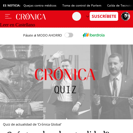
ES NOTICIA:
Quejas contra médicos
Toma de control de Parlem
Caída de Tecnotr
Leer en Castellano
Pásate al MODO AHORRO
Quiz de actualidad de 'Crónica Global'