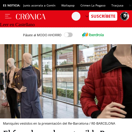
ES NOTICIA:
Junts acorrala a Comín
Wallapop
Crimen La Pegaso
Tracjusa
H
Leer en Castellano
Pásate al MODO AHORRO
Maniquíes vestidos en la presentación del Re-Barcelona / RE-BARCELONA