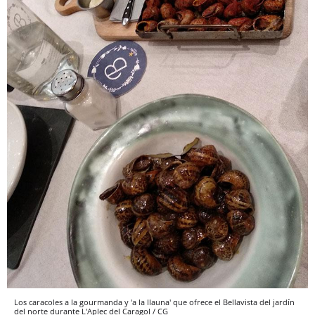
Los caracoles a la gourmanda y 'a la llauna' que ofrece el Bellavista del jardín
del norte durante L'Aplec del Caragol / CG