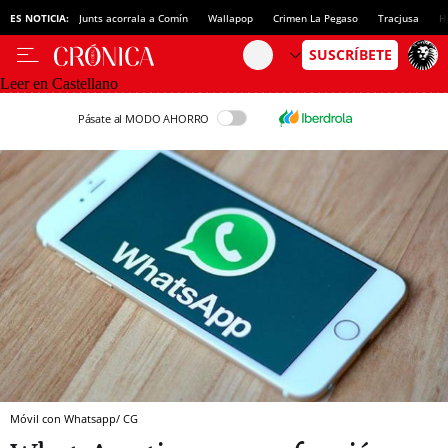
ES NOTICIA:
Junts acorrala a Comín
Wallapop
Crimen La Pegaso
Tracjusa
H
Leer en Castellano
Pásate al MODO AHORRO
Móvil con Whatsapp/ CG