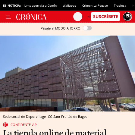
ES NOTICIA:
Junts acorrala a Comín
Wallapop
Crimen La Pegaso
Tracjusa
H
Pásate al MODO AHORRO
Sede social de Deporvillage
CG
Sant Fruitós de Bages
CONFIDENTE VIP
La tienda online de material