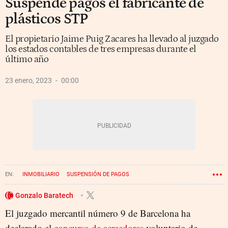
Suspende pagos el fabricante de
plásticos STP
El propietario Jaime Puig Zacares ha llevado al juzgado
los estados contables de tres empresas durante el
último año
23 enero, 2023
00:00
INMOBILIARIO
SUSPENSIÓN DE PAGOS
CONCURSO DE ACREEDORES
QUIEBRA
TRANSPORTES
PLÁSTICO
Gonzalo Baratech
El juzgado mercantil número 9 de Barcelona ha
PUBLICIDAD
declarado el
concurso de acreedores
voluntario de