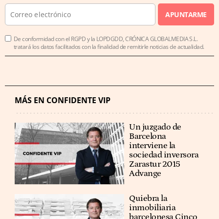
APUNTARME
De conformidad con el RGPD y la LOPDGDD, CRÓNICA GLOBALMEDIA S.L.
tratará los datos facilitados con la finalidad de remitirle noticias de actualidad.
MÁS EN CONFIDENTE VIP
Un juzgado de
Barcelona
interviene la
sociedad inversora
Zarastur 2015
Advange
Quiebra la
inmobiliaria
barcelonesa Cinco