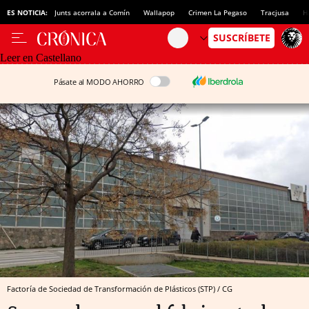
ES NOTICIA:
Junts acorrala a Comín
Wallapop
Crimen La Pegaso
Tracjusa
H
Leer en Castellano
Pásate al MODO AHORRO
Factoría de Sociedad de Transformación de Plásticos (STP) / CG