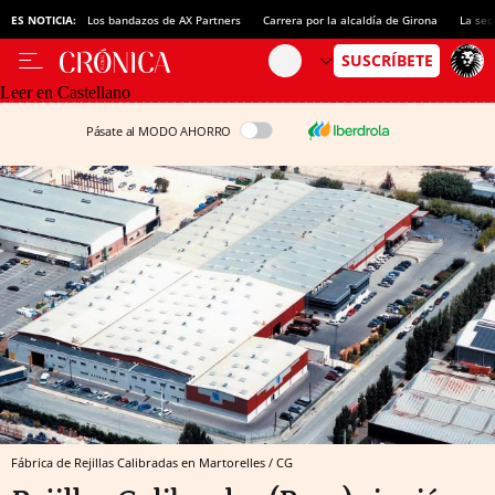
ES NOTICIA:
Los bandazos de AX Partners
Carrera por la alcaldía de Girona
La sec
Leer en Castellano
Pásate al MODO AHORRO
Fábrica de Rejillas Calibradas en Martorelles / CG