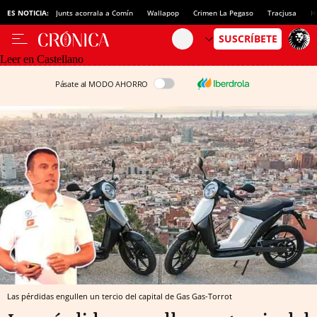
ES NOTICIA:
Junts acorrala a Comín
Wallapop
Crimen La Pegaso
Tracjusa
H
Leer en Castellano
Pásate al MODO AHORRO
Las pérdidas engullen un tercio del capital de Gas Gas-Torrot