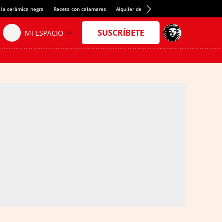
 la cerámica negra
Receta con calamares
Alquiler de habitaciones en España
Créd