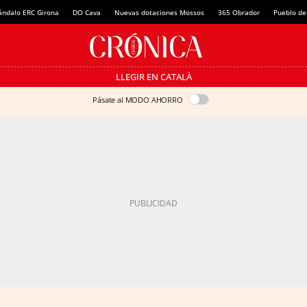
ándalo ERC Girona
DO Cava
Nuevas dotaciones Mossos
365 Obrador
Pueblo de
LLEGIR EN CATALÀ
Pásate al MODO AHORRO