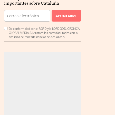
importantes sobre Cataluña
APUNTARME
De conformidad con el RGPD y la LOPDGDD, CRÓNICA
GLOBALMEDIA S.L. tratará los datos facilitados con la
finalidad de remitirle noticias de actualidad.