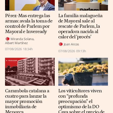
La familia malagueña
Pérez-Mas entrega las
de Mayoral sale al
armas: avala la toma de
rescate de Parlem, la
control de Parlem por
operadora nacida al
Mayoral e Inveready
calor del 'procés'
Miranda Solana
Albert Martínez
Joan Arcos
07/08/2026
18:34h
07/08/2026
09:13h
Carambola catalana a
Los viticultores viven
cuatro para lanzar la
con “profunda
mayor promoción
preocupación” el
inmobiliaria de
optimismo de la DO
Menorca
Cava sobre el precio de