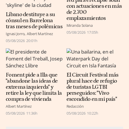
red para el eclipse solar
con actuaciones en más
de 2.700
Líbano destituye a su
emplazamientos
cónsul en Barcelona
Miranda Solana
tras meses de polémicas
05/08/2026
17:05h
Ignasi Jorro
Albert Martínez
05/08/2026
20:01h
Foment pide a Illa que
El Circuit Festival más
"abandone las ideas de
plural hace de refugio
extrema izquierda" y
de turistas LGTBI
retire la ley que limita la
perseguidos: "Vivo
compra de vivienda
escondido en mi país"
Albert Martínez
Redacción
05/08/2026
11:36h
05/08/2026
10:22h