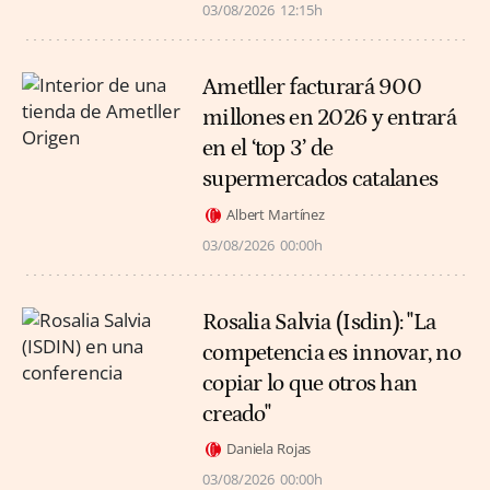
03/08/2026
12:15h
Ametller facturará 900
millones en 2026 y entrará
en el ‘top 3’ de
supermercados catalanes
Albert Martínez
03/08/2026
00:00h
Rosalia Salvia (Isdin): "La
competencia es innovar, no
copiar lo que otros han
creado"
Daniela Rojas
03/08/2026
00:00h