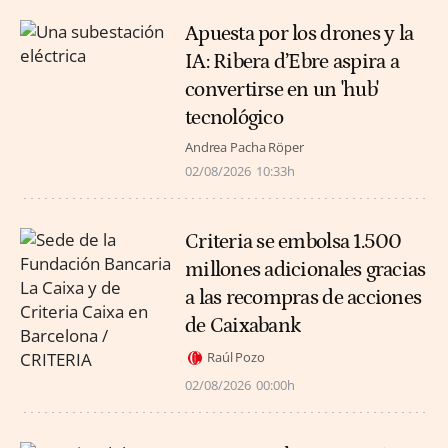
Apuesta por los drones y la
IA: Ribera d’Ebre aspira a
convertirse en un 'hub'
tecnológico
Andrea Pacha Röper
02/08/2026
10:33h
Criteria se embolsa 1.500
millones adicionales gracias
a las recompras de acciones
de Caixabank
Raúl Pozo
02/08/2026
00:00h