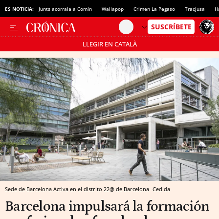
ES NOTICIA:
Junts acorrala a Comín
Wallapop
Crimen La Pegaso
Tracjusa
H
LLEGIR EN CATALÀ
Pásate al MODO AHORRO
Sede de Barcelona Activa en el distrito 22@ de Barcelona
Cedida
Barcelona impulsará la formación