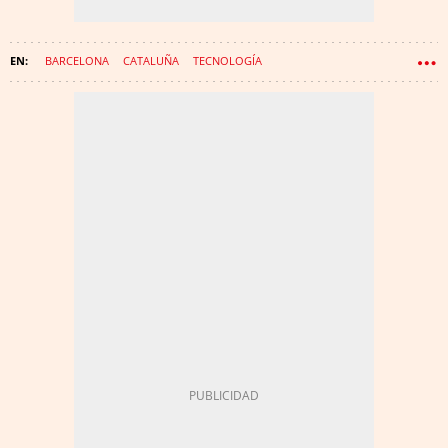
BARCELONA
CATALUÑA
TECNOLOGÍA
CONSORCIO DE LA ZONA FRANCA (CZF)
INTELIGENCIA ARTIFICIAL
ZONA FRANCA DE BARCELONA
DFACTORY
CZFB
BNEW