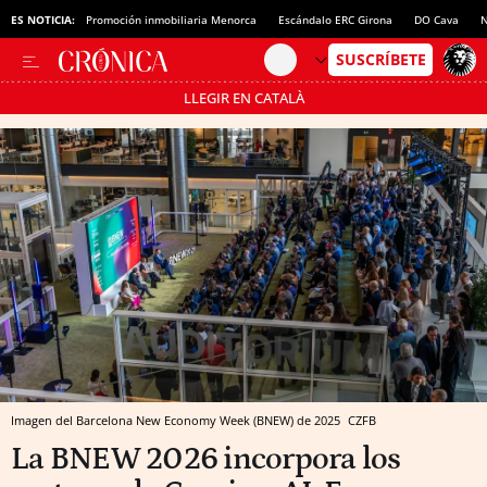
ES NOTICIA:
Promoción inmobiliaria Menorca
Escándalo ERC Girona
DO Cava
N
LLEGIR EN CATALÀ
Pásate al MODO AHORRO
Imagen del Barcelona New Economy Week (BNEW) de 2025
CZFB
La BNEW 2026 incorpora los