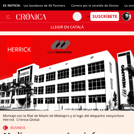
ES NOTICIA:
Los bandazos de AX Partners
Carrera por la alcaldía de Girona
La sec
LLEGIR EN CATALÀ
Pásate al MODO AHORRO
Montaje con la filial de Miami de Mediapro y el logo del despacho neoyorkino
Herrick
Crónica Global
BUSINESS