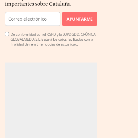
importantes sobre Cataluña
APUNTARME
De conformidad con el RGPD y la LOPDGDD, CRÓNICA
GLOBALMEDIA S.L. tratará los datos facilitados con la
finalidad de remitirle noticias de actualidad.