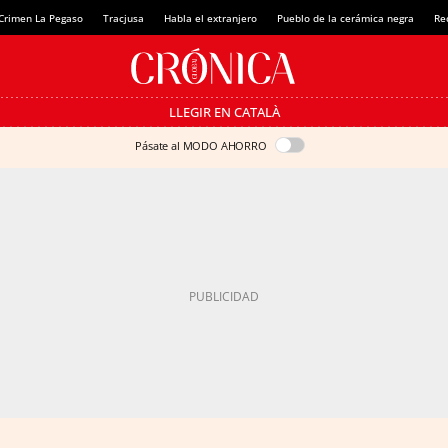
Crimen La Pegaso
Tracjusa
Habla el extranjero
Pueblo de la cerámica negra
Re
LLEGIR EN CATALÀ
Pásate al MODO AHORRO