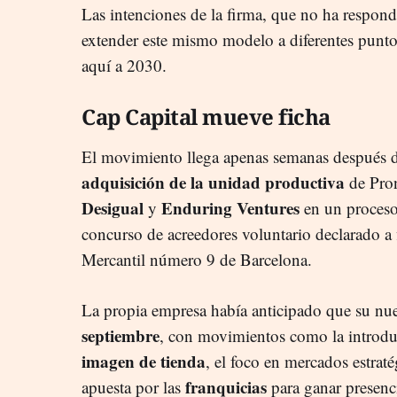
Las intenciones de la firma, que no ha respond
extender este mismo modelo a diferentes punt
aquí a 2030.
Cap Capital mueve ficha
El movimiento llega apenas semanas después 
adquisición de la unidad productiva
de Pron
Desigual
Enduring Ventures
y
en un proceso 
concurso de acreedores voluntario declarado a
Mercantil número 9 de Barcelona.
La propia empresa había anticipado que su nue
septiembre
, con movimientos como la introd
imagen de tienda
, el foco en mercados estra
franquicias
apuesta por las
para ganar presenci