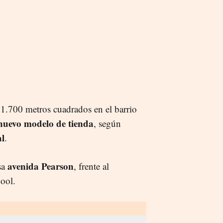
 1.700 metros cuadrados en el barrio
nuevo modelo de
tiend
a
, según
l
.
avenida Pearson
sa
, frente al
hool.