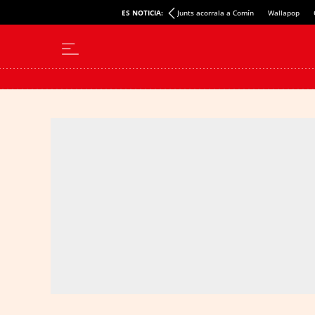
ES NOTICIA:
Junts acorrala a Comín
Wallapop