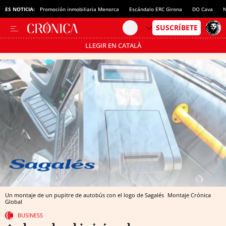
ES NOTICIA:
Promoción inmobiliaria Menorca
Escándalo ERC Girona
DO Cava
N
LLEGIR EN CATALÀ
Pásate al MODO AHORRO
Un montaje de un pupitre de autobús con el logo de Sagalés
Montaje Crónica
Global
BUSINESS