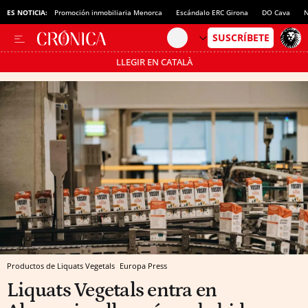
ES NOTICIA:
Promoción inmobiliaria Menorca
Escándalo ERC Girona
DO Cava
N
LLEGIR EN CATALÀ
Pásate al MODO AHORRO
Productos de Liquats Vegetals
Europa Press
Liquats Vegetals entra en