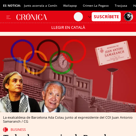
ES NOTICIA:
Junts acorrala a Comín
Wallapop
Crimen La Pegaso
Tracjusa
H
LLEGIR EN CATALÀ
Pásate al MODO AHORRO
La exalcaldesa de Barcelona Ada Colau junto al expresidente del COI Juan Antonio
Samaranch / CG
BUSINESS