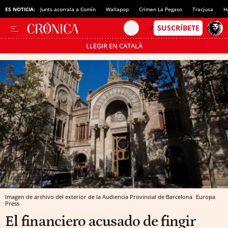
ES NOTICIA:
Junts acorrala a Comín
Wallapop
Crimen La Pegaso
Tracjusa
H
LLEGIR EN CATALÀ
Pásate al MODO AHORRO
Imagen de archivo del exterior de la Audiencia Provincial de Barcelona
Europa
Press
El financiero acusado de fingir