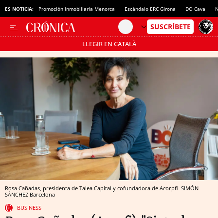
ES NOTICIA:
Promoción inmobiliaria Menorca
Escándalo ERC Girona
DO Cava
N
LLEGIR EN CATALÀ
Pásate al MODO AHORRO
Rosa Cañadas, presidenta de Talea Capital y cofundadora de Acorpfi
SIMÓN
SÁNCHEZ
Barcelona
BUSINESS