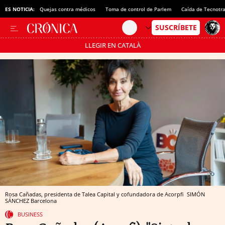
ES NOTICIA:
Quejas contra médicos
Toma de control de Parlem
Caída de Tecnotr
LLEGIR EN CATALÀ
Pásate al MODO AHORRO
Rosa Cañadas, presidenta de Talea Capital y cofundadora de Acorpfi
SIMÓN
SÁNCHEZ
Barcelona
BUSINESS