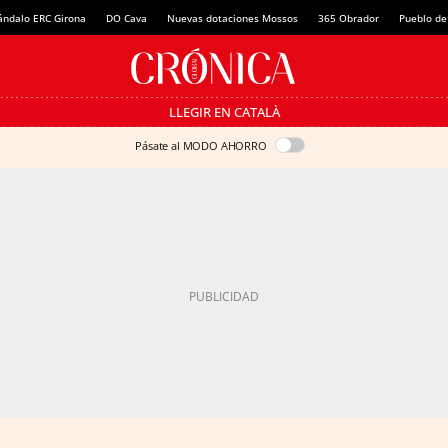
ándalo ERC Girona
DO Cava
Nuevas dotaciones Mossos
365 Obrador
Pueblo de
LLEGIR EN CATALÀ
Pásate al MODO AHORRO