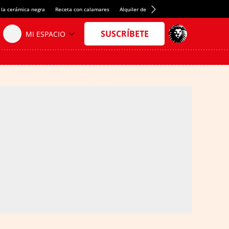
 la cerámica negra
Receta con calamares
Alquiler de habitaciones en España
Créd