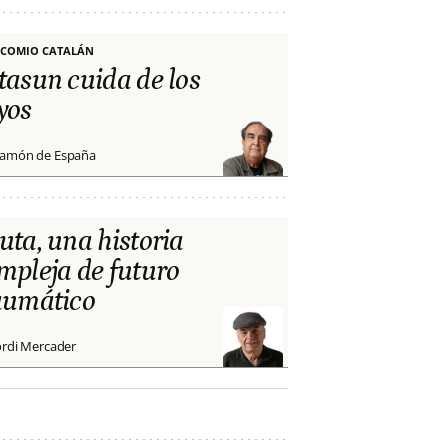
COMIO CATALÁN
tasun cuida de los
yos
amón de España
uta, una historia
mpleja de futuro
aumático
ordi Mercader