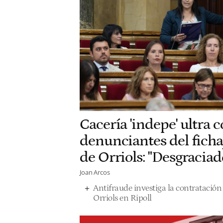
Cacería 'indepe' ultra c
denunciantes del fichaj
de Orriols: "Desgraciad
Joan Arcos
Antifraude investiga la contratación d
Orriols en Ripoll