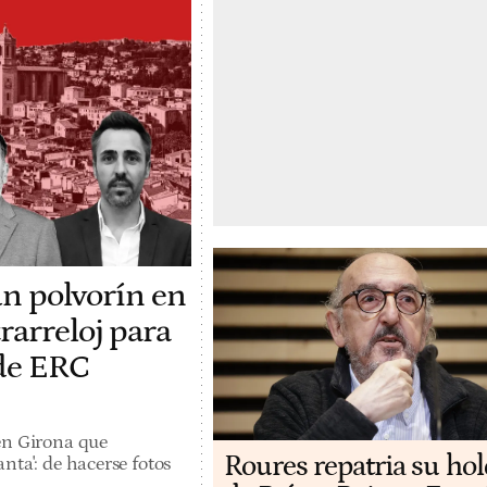
un polvorín en
rarreloj para
 de ERC
en Girona que
Roures repatria su ho
nta': de hacerse fotos