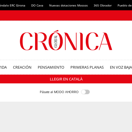
ándalo ERC Girona
DO Cava
Nuevas dotaciones Mossos
365 Obrador
Pueblo de
VIDA
CREACIÓN
PENSAMIENTO
PRIMERAS PLANAS
EN VOZ BAJA
LLEGIR EN CATALÀ
Pásate al MODO AHORRO