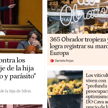
365 Obrador tropieza 
logra registrar su mar
Europa
ontra los
Daniela Rojas
e de la hija
o y parásito"
Los viticul
viven con
“profunda
preocupaci
e la hija de Sílvia
optimismo
DO Cava so
precio de l