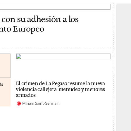
 con su adhesión a los
ento Europeo
da
El crimen de La Pegaso resume la nueva
violencia callejera: menudeo y menores
armados
Miriam Saint-Germain