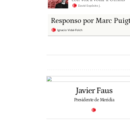
David Expósito J.
Responso por Marc Puig
Ignacio Vidal-Folch
Javier Faus
Presidente de Meridia