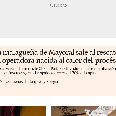
a malagueña de Mayoral sale al rescat
 operadora nacida al calor del 'procés
a Maza lideran desde Global Portfolio Investment la recapitalización
unto a Inveready, con el respaldo de cerca del 70% del capital
ón los dueños de Bonpreu y Sorigué