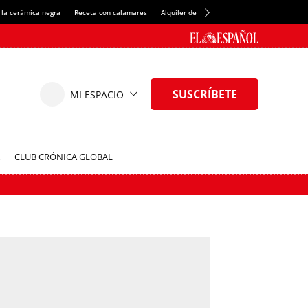
 la cerámica negra
Receta con calamares
Alquiler de habitaciones en España
Créd
CLUB CRÓNICA GLOBAL