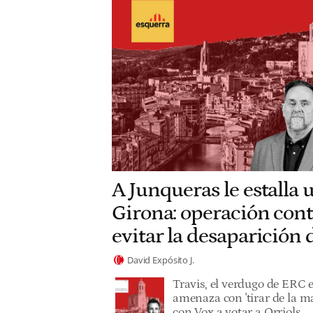
A Junqueras le estalla 
Girona: operación cont
evitar la desaparición
David Expósito J.
Travis, el verdugo de ERC 
amenaza con 'tirar de la ma
con Vox a votar a Orriols