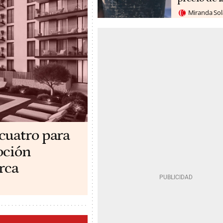
Miranda So
cuatro para
oción
rca