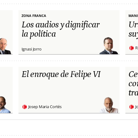
ZONA FRANCA
MANI
Los audios y dignificar
Ur
la política
su
R
Ignasi Jorro
El enroque de Felipe VI
Ce
co
tr
Josep Maria Cortés
J