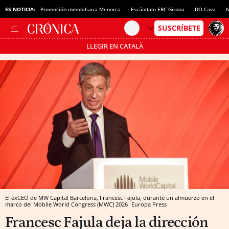
ES NOTICIA:
Promoción inmobiliaria Menorca
Escándalo ERC Girona
DO Cava
N
LLEGIR EN CATALÀ
Pásate al MODO AHORRO
El exCEO de MW Capital Barcelona, Francesc Fajula, durante un almuerzo en el
marco del Mobile World Congress (MWC) 2026
Europa Press
Francesc Fajula deja la dirección