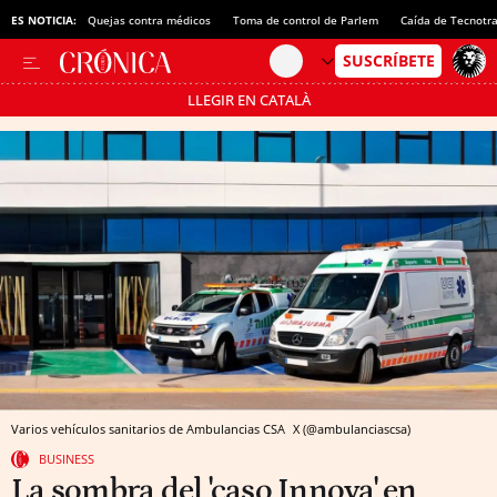
ES NOTICIA:
Quejas contra médicos
Toma de control de Parlem
Caída de Tecnotr
LLEGIR EN CATALÀ
Pásate al MODO AHORRO
Varios vehículos sanitarios de Ambulancias CSA
X (@ambulanciascsa)
BUSINESS
La sombra del 'caso Innova' en