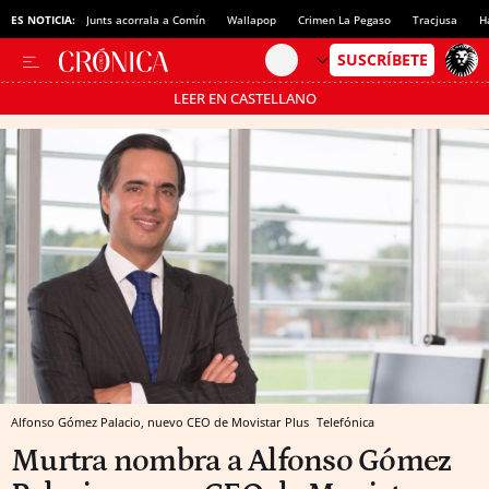
ES NOTICIA:
Junts acorrala a Comín
Wallapop
Crimen La Pegaso
Tracjusa
H
LEER EN CASTELLANO
Pásate al MODO AHORRO
Alfonso Gómez Palacio, nuevo CEO de Movistar Plus
Telefónica
Murtra nombra a Alfonso Gómez