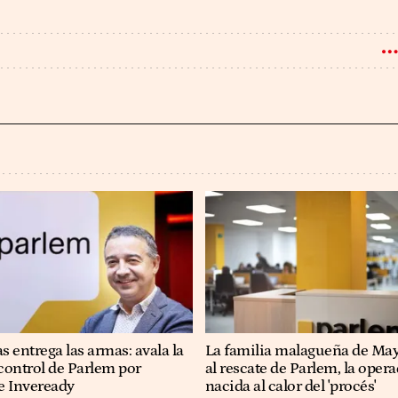
 entrega las armas: avala la
La familia malagueña de May
control de Parlem por
al rescate de Parlem, la oper
e Inveready
nacida al calor del 'procés'