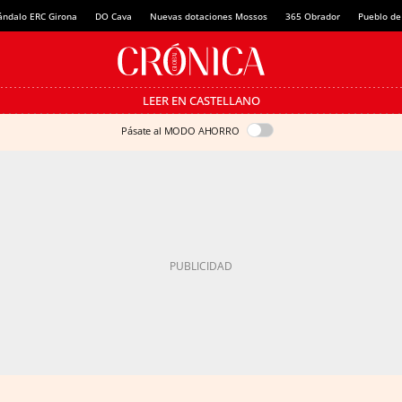
ándalo ERC Girona
DO Cava
Nuevas dotaciones Mossos
365 Obrador
Pueblo de
LEER EN CASTELLANO
Pásate al MODO AHORRO