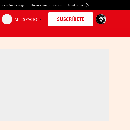
 la cerámica negra
Receta con calamares
Alquiler de habitaciones en España
Créd