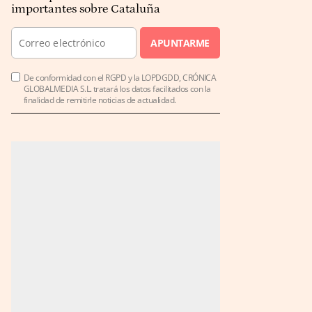
importantes sobre Cataluña
APUNTARME
De conformidad con el RGPD y la LOPDGDD, CRÓNICA
GLOBALMEDIA S.L. tratará los datos facilitados con la
finalidad de remitirle noticias de actualidad.