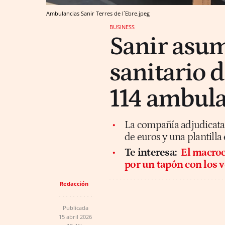
Ambulancias Sanir Terres de l´Ebre.jpeg
BUSINESS
Sanir asum
sanitario d
114 ambul
La compañía adjudicatari
de euros y una plantilla
Te interesa:
El macroc
por un tapón con los 
Redacción
Publicada
15 abril 2026