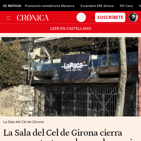
ES NOTICIA:
Promoción inmobiliaria Menorca
Escándalo ERC Girona
DO Cava
N
LEER EN CASTELLANO
Pásate al MODO AHORRO
La Sala del Cel de Girona
La Sala del Cel de Girona cierra