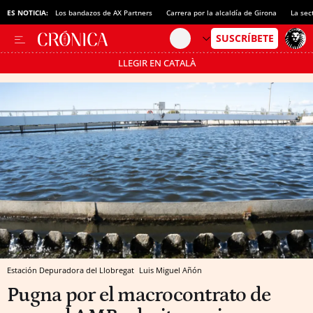
ES NOTICIA:
Los bandazos de AX Partners
Carrera por la alcaldía de Girona
La sec
LLEGIR EN CATALÀ
Pásate al MODO AHORRO
Estación Depuradora del Llobregat
Luis Miguel Añón
Pugna por el macrocontrato de