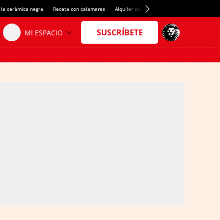
 la cerámica negra
Receta con calamares
Alquiler de habitaciones en España
Créd