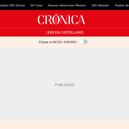
ándalo ERC Girona
DO Cava
Nuevas dotaciones Mossos
365 Obrador
Pueblo de
LEER EN CASTELLANO
Pásate al MODO AHORRO