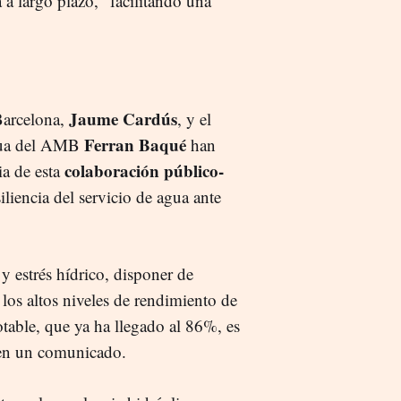
 a largo plazo, "facilitando una
Jaume Cardús
Barcelona,
, y
el
Ferran Baqué
agua del AMB
han
colaboración público-
ia de esta
iliencia del servicio de agua ante
y estrés hídrico, disponer de
r
los altos niveles de rendimiento de
otable, que ya ha llegado al 86%, es
 en un comunicado.