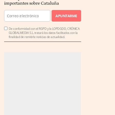
importantes sobre Cataluña
APUNTARME
De conformidad con el RGPD y la LOPDGDD, CRÓNICA
GLOBALMEDIA S.L. tratará los datos facilitados con la
finalidad de remitirle noticias de actualidad.