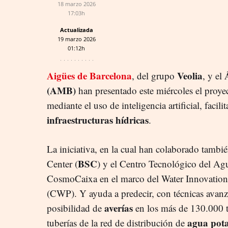
18 marzo 2026
17:03h
Actualizada
19 marzo 2026
01:12h
Aigües de Barcelona
Veolia
, del grupo
, y el
(AMB)
han presentado este miércoles el proy
mediante el uso de inteligencia artificial, facilit
infraestructuras hídricas
.
La iniciativa, en la cual han colaborado tamb
BSC
Center (
) y el Centro Tecnológico del Ag
CosmoCaixa en el marco del Water Innovation 
(CWP). Y ayuda a predecir, con técnicas avan
averías
posibilidad de
en los más de 130.000 
agua pot
tuberías de la red de distribución de