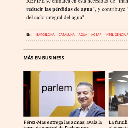
REPIPE se enmarca en esta necesidad de "mante
reducir las pérdidas de agua
", y contribuye "
del ciclo integral del agua".
BARCELONA
CATALUÑA
AGUA
AGBAR
INTELIGENCIA A
MÁS EN BUSINESS
Pérez-Mas entrega las armas: avala la
La famil
toma de control de Parlem por
al rescat