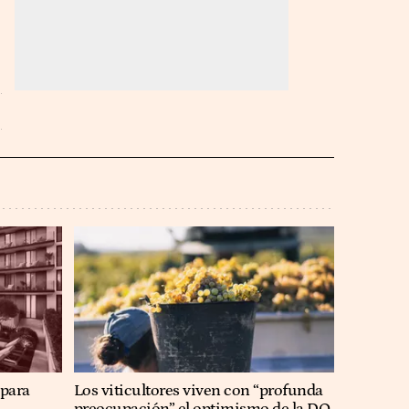
 para
Los viticultores viven con “profunda
preocupación” el optimismo de la DO