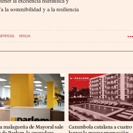
ner la excelencia hidráulica y
a la sostenibilidad y a la resiliencia
RTIFICIAL
VEOLIA
ia malagueña de Mayoral sale
Carambola catalana a cuatro
e de Parlem, la operadora
lanzar la mayor promoción