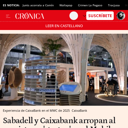
ES NOTICIA:
Junts acorrala a Comín
Wallapop
Crimen La Pegaso
Tracjusa
H
LEER EN CASTELLANO
Pásate al MODO AHORRO
Experiencia de CaixaBank en el MWC de 2025
CaixaBank
Sabadell y Caixabank arropan al