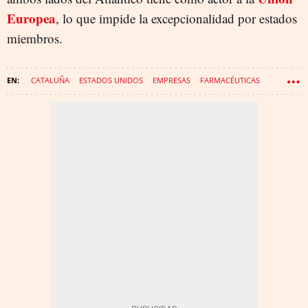
Europea
, lo que impide la excepcionalidad por estados
miembros.
CATALUÑA
ESTADOS UNIDOS
EMPRESAS
FARMACÉUTICAS
GRIFOLS
MANGO
CAVA
CODORNÍU
ALMIRALL
FREIXENET
GRUPO PUIG
FLUIDRA
INDUSTRIA DE LA AUTOMOCIÓN