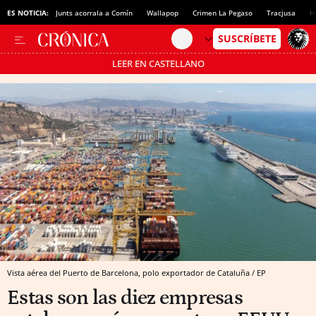
ES NOTICIA:
Junts acorrala a Comín
Wallapop
Crimen La Pegaso
Tracjusa
H
LEER EN CASTELLANO
Pásate al MODO AHORRO
Vista aérea del Puerto de Barcelona, polo exportador de Cataluña / EP
Estas son las diez empresas