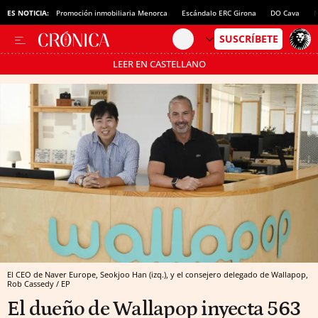
ES NOTICIA:
Promoción inmobiliaria Menorca
Escándalo ERC Girona
DO Cava
N
LEER EN CASTELLANO
Pásate al MODO AHORRO
El CEO de Naver Europe, Seokjoo Han (izq.), y el consejero delegado de Wallapop,
Rob Cassedy / EP
El dueño de Wallapop inyecta 563