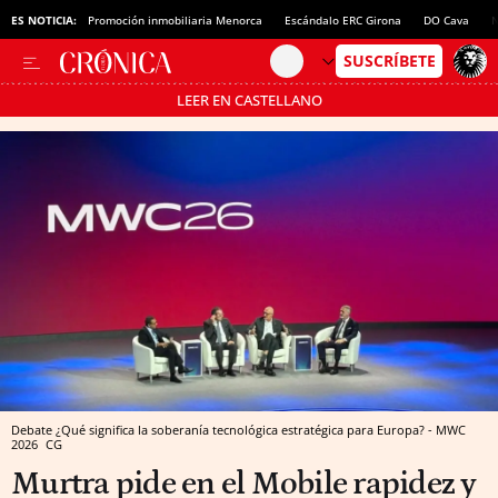
ES NOTICIA:
Promoción inmobiliaria Menorca
Escándalo ERC Girona
DO Cava
N
LEER EN CASTELLANO
Pásate al MODO AHORRO
Debate ¿Qué significa la soberanía tecnológica estratégica para Europa? - MWC
2026
CG
Murtra pide en el Mobile rapidez y