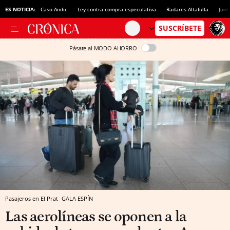
ES NOTICIA:
Caso Andic
Ley contra compra especulativa
Radares Altafulla
Junt
Pásate al MODO AHORRO
Pasajeros en El Prat
GALA ESPÍN
Las aerolíneas se oponen a la