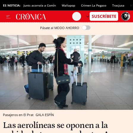
ES NOTICIA:
Junts acorrala a Comín
Wallapop
Crimen La Pegaso
Tracjusa
H
Pásate al MODO AHORRO
Pasajeros en El Prat
GALA ESPÍN
Las aerolíneas se oponen a la