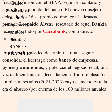
fracasar la fusión con el BBVA: seguir en solitario y
consolidar el modelo del banco. El nuevo consejero
delegado diseñó su propio equipo, con la destacada
Leopoldo Alvear
Bankia
pieza de
, rescatado de aquel
Caixabank
recién absorbido por
, como director
financiero.
El primer diagnóstico determinó la ruta a seguir:
banco de empresas,
consolidar el liderazgo como
pymes y autónomos
; y potenciar el negocio retail, una
vez redimensionado adecuadamente. Todo se plasmó en
un plan a tres años (2021-2023) cuyo elemento estrella
ahorro
era el
(por encima de los 100 millones anuales).