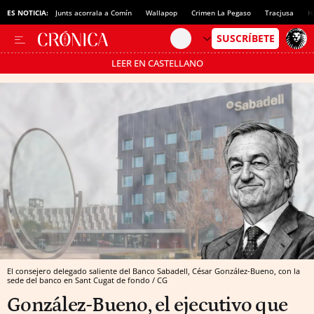
ES NOTICIA:
Junts acorrala a Comín
Wallapop
Crimen La Pegaso
Tracjusa
H
LEER EN CASTELLANO
Pásate al MODO AHORRO
El consejero delegado saliente del Banco Sabadell, César González-Bueno, con la
sede del banco en Sant Cugat de fondo / CG
González-Bueno, el ejecutivo que