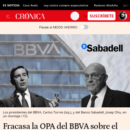
ES NOTICIA:
Caso Andic
Ley contra compra especulativa
Radares Altafulla
Junt
Pásate al MODO AHORRO
Los presidentes del BBVA, Carlos Torres (izq.), y del Banco Sabadell, Josep Oliu, en
un montaje / CG
Fracasa la OPA del BBVA sobre el