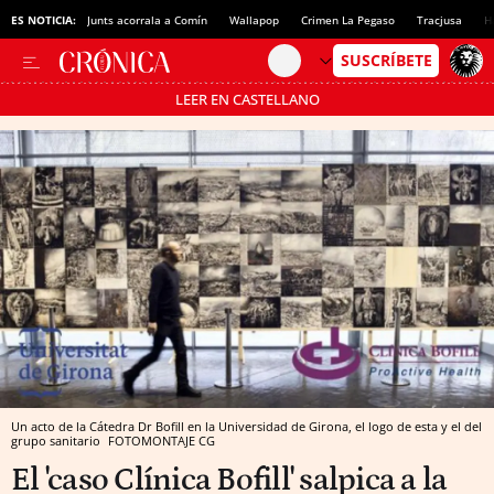
ES NOTICIA:
Junts acorrala a Comín
Wallapop
Crimen La Pegaso
Tracjusa
H
LEER EN CASTELLANO
Pásate al MODO AHORRO
Un acto de la Cátedra Dr Bofill en la Universidad de Girona, el logo de esta y el del
grupo sanitario
FOTOMONTAJE CG
El 'caso Clínica Bofill' salpica a la