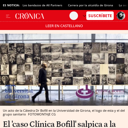
ES NOTICIA:
Los bandazos de AX Partners
Carrera por la alcaldía de Girona
La sec
LEER EN CASTELLANO
Pásate al MODO AHORRO
Un acto de la Cátedra Dr Bofill en la Universidad de Girona, el logo de esta y el del
grupo sanitario
FOTOMONTAJE CG
El 'caso Clínica Bofill' salpica a la