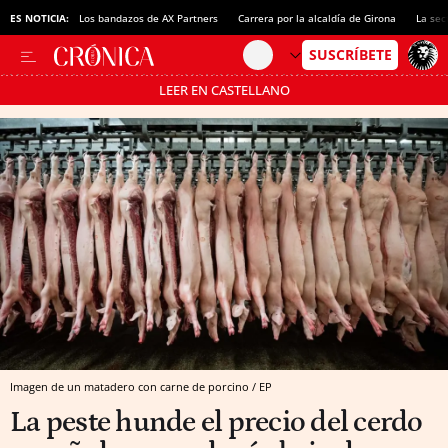
ES NOTICIA:
Los bandazos de AX Partners
Carrera por la alcaldía de Girona
La sec
LEER EN CASTELLANO
Pásate al MODO AHORRO
Imagen de un matadero con carne de porcino / EP
La peste hunde el precio del cerdo