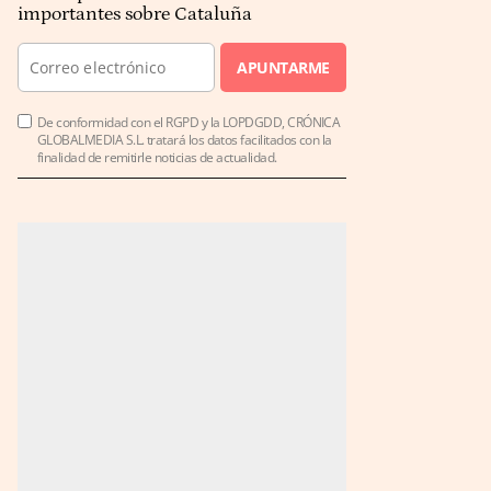
importantes sobre Cataluña
APUNTARME
De conformidad con el RGPD y la LOPDGDD, CRÓNICA
GLOBALMEDIA S.L. tratará los datos facilitados con la
finalidad de remitirle noticias de actualidad.