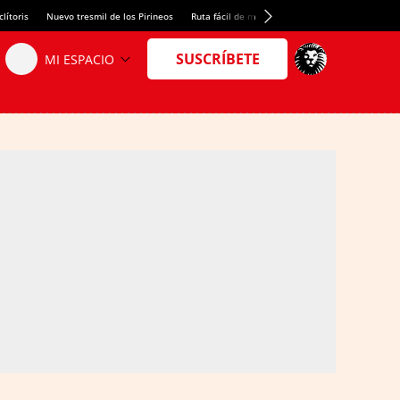
lítoris
Nuevo tresmil de los Pirineos
Ruta fácil de montaña
El arroz más meloso