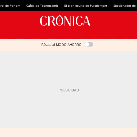
rol de Parlem
Caída de Tecnotramit
El plan oculto de Puigdemont
Succionador de c
Pásate al MODO AHORRO