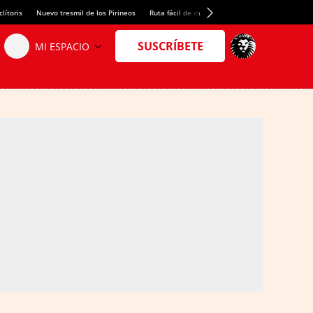
lítoris
Nuevo tresmil de los Pirineos
Ruta fácil de montaña
El arroz más meloso