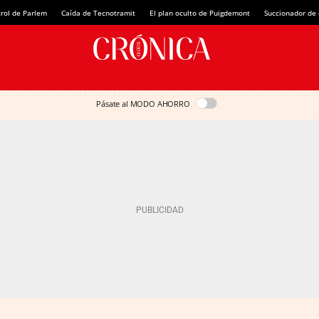
rol de Parlem
Caída de Tecnotramit
El plan oculto de Puigdemont
Succionador de c
Pásate al MODO AHORRO