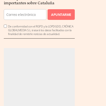
importantes sobre Cataluña
APUNTARME
De conformidad con el RGPD y la LOPDGDD, CRÓNICA
GLOBALMEDIA S.L. tratará los datos facilitados con la
finalidad de remitirle noticias de actualidad.