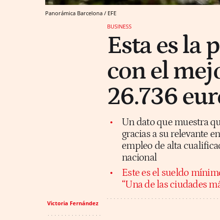
Panorámica Barcelona / EFE
BUSINESS
Esta es la 
con el mej
26.736 eur
Un dato que muestra que
gracias a su relevante e
empleo de alta cualific
nacional
Este es el sueldo mínimo
“Una de las ciudades má
Victoria Fernández