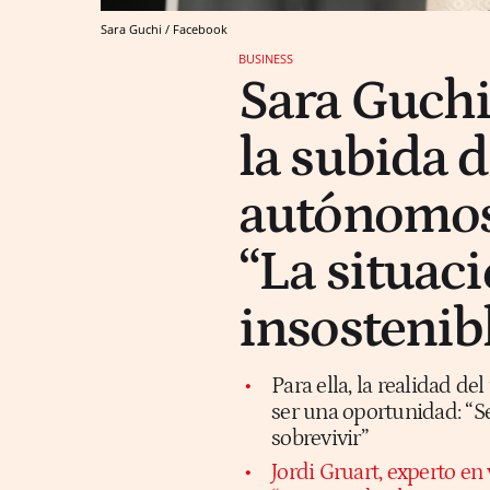
Sara Guchi / Facebook
BUSINESS
Sara Guchi 
la subida d
autónomos 
“La situaci
insostenib
Para ella, la realidad d
ser una oportunidad: “
sobrevivir”
Jordi Gruart, experto en