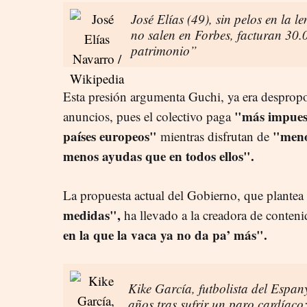
José Elías (49), sin pelos en la 
no salen en Forbes, facturan 30.
patrimonio”
Esta presión argumenta Guchi, ya era despropo
"más impuest
anuncios, pues el colectivo paga
países europeos"
"meno
mientras disfrutan de
menos ayudas que en todos ellos".
La propuesta actual del Gobierno, que plantea
medidas",
ha llevado a la creadora de conten
en la que la vaca ya no da pa’ más".
Kike García, futbolista del Espany
años tras sufrir un paro cardíac