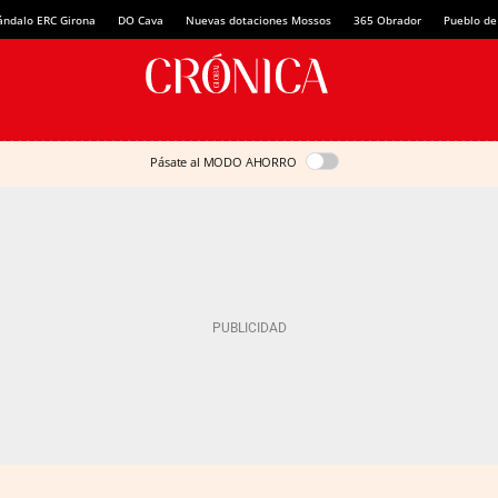
ándalo ERC Girona
DO Cava
Nuevas dotaciones Mossos
365 Obrador
Pueblo de
Pásate al MODO AHORRO