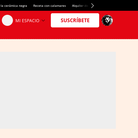
 la cerámica negra
Receta con calamares
Alquiler de habitaciones en España
Créd