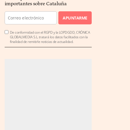
importantes sobre Cataluña
APUNTARME
De conformidad con el RGPD y la LOPDGDD, CRÓNICA
GLOBALMEDIA S.L. tratará los datos facilitados con la
finalidad de remitirle noticias de actualidad.