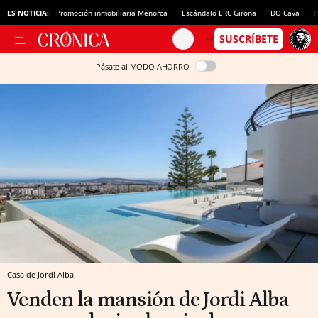
ES NOTICIA:
Promoción inmobiliaria Menorca
Escándalo ERC Girona
DO Cava
N
Pásate al MODO AHORRO
Casa de Jordi Alba
Venden la mansión de Jordi Alba