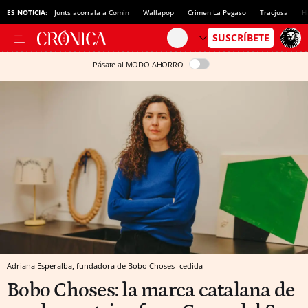
ES NOTICIA:
Junts acorrala a Comín
Wallapop
Crimen La Pegaso
Tracjusa
H
Pásate al MODO AHORRO
Adriana Esperalba, fundadora de Bobo Choses
cedida
Bobo Choses: la marca catalana de