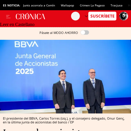
ES NOTICIA:
Junts acorrala a Comín
Wallapop
Crimen La Pegaso
Tracjusa
H
Leer en Castellano
Pásate al MODO AHORRO
El presidente del BBVA, Carlos Torres (izq.), y el consejero delegado, Onur Genç,
en la última junta de accionistas del banco / EP