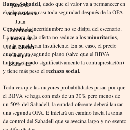
Banco Sabadell
, dado que el valor va a permanecer en
el selectivo con casi toda seguridad después de la OPA.
Con todo, la incertidumbre no se disipa del escenario.
minoritarios
La mejora de la oferta no seduce a los
,
que la consideran insuficiente. En su caso, el precio
queda en un segundo plano (salvo que el BBVA
hubiera elevado significativamente la contraprestación)
rechazo social
y tiene más peso el
.
Toda vez que las mayores probabilidades pasan por que
el BBVA se haga con más de un 30% pero menos de
un 50% del Sabadell, la entidad oferente deberá lanzar
una segunda OPA. E iniciará un camino hacia la toma
de control del Sabadell que se avecina largo y no exento
de dificultades.