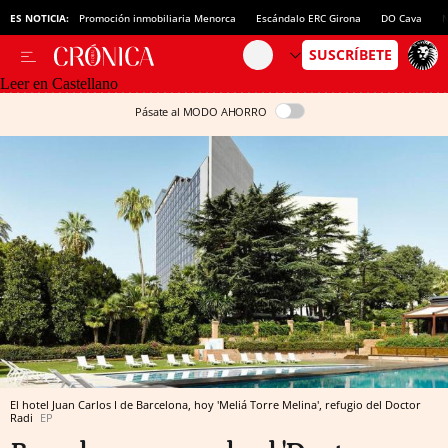
ES NOTICIA:
Promoción inmobiliaria Menorca
Escándalo ERC Girona
DO Cava
N
Leer en Castellano
Pásate al MODO AHORRO
El hotel Juan Carlos I de Barcelona, hoy 'Meliá Torre Melina', refugio del Doctor
Radi
EP